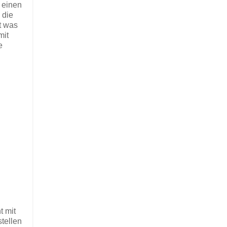
 einen
 die
t was
mit
e
ht mit
stellen