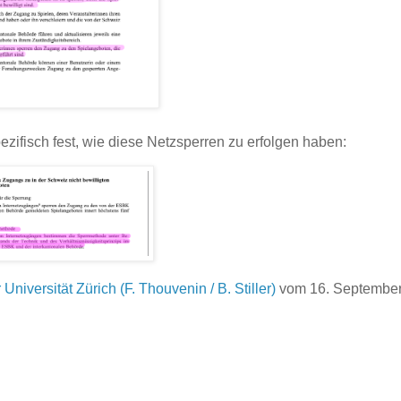
zifisch fest, wie diese Netzsperren zu erfolgen haben:
niversität Zürich (F. Thouvenin / B. Stiller)
vom 16. Septembe