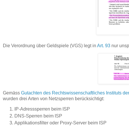
Die Verordnung über Geldspiele (VGS) legt in
Art. 93
nur unspe
Gemäss
Gutachten des Rechtswissenschaftliches Instituts der U
wurden drei Arten von Netzsperren berücksichtigt:
IP-Adresssperren beim ISP
DNS-Sperren beim ISP
Applikationsfilter oder Proxy-Server beim ISP