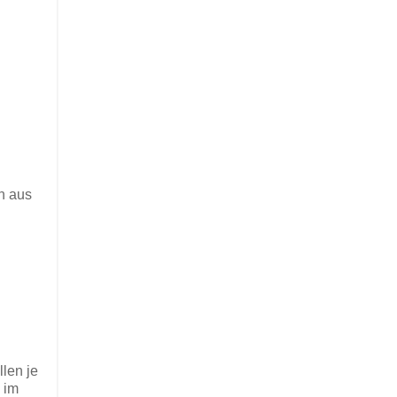
en aus
len je
 im