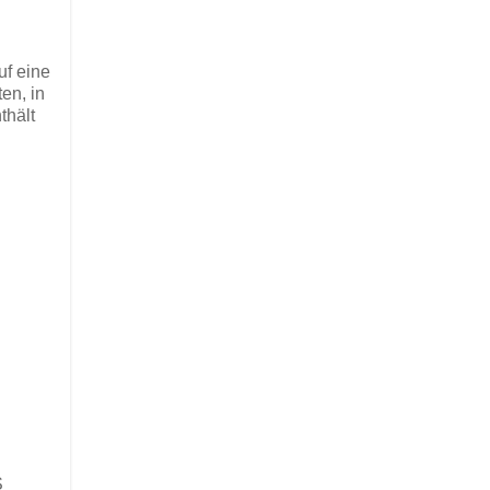
uf eine
en, in
thält
S